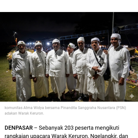
komunitas Atma Widya bersama Pinandita Sanggraha Nusantara (PSN)
adakan Warak Keruron.
DENPASAR
– Sebanyak 203 peserta mengikuti
rangkaian upacara Warak Keruron, Ngelangkir, dan