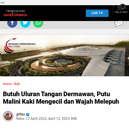
-->
JELAJAHI
LIVE TV
0
Home
/
Bali
Butuh Uluran Tangan Dermawan, Putu
Malini Kaki Mengecil dan Wajah Melepuh
Ray
Rabu, 12 April 2023, April 12, 2023 WIB