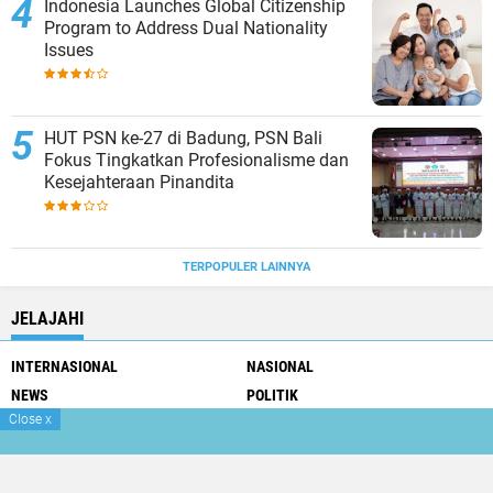
Indonesia Launches Global Citizenship
Program to Address Dual Nationality
Issues
HUT PSN ke-27 di Badung, PSN Bali
Fokus Tingkatkan Profesionalisme dan
Kesejahteraan Pinandita
TERPOPULER LAINNYA
JELAJAHI
INTERNASIONAL
NASIONAL
NEWS
POLITIK
Close
x
SPORT
Copyright ©
2026 Gatra Dewata Net
Premium