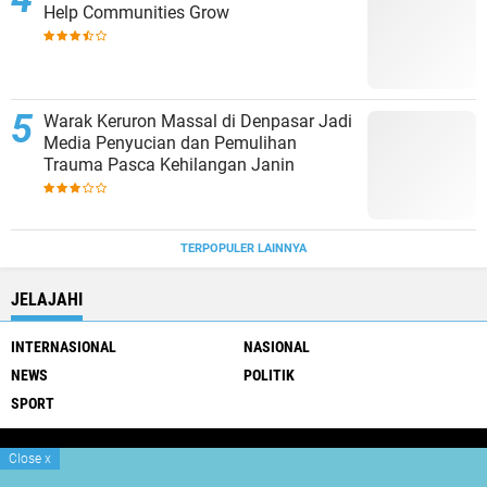
Help Communities Grow
Warak Keruron Massal di Denpasar Jadi
Media Penyucian dan Pemulihan
Trauma Pasca Kehilangan Janin
TERPOPULER LAINNYA
JELAJAHI
INTERNASIONAL
NASIONAL
NEWS
POLITIK
SPORT
Close
x
Copyright ©
2026 Gatra Dewata Net
Premium
By