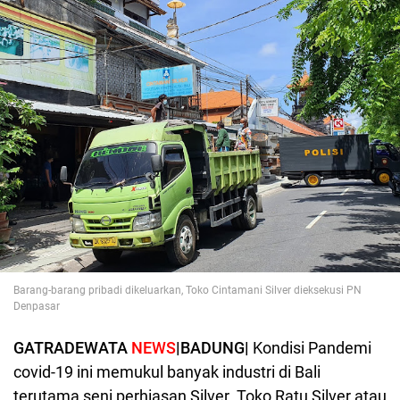
Barang-barang pribadi dikeluarkan, Toko Cintamani Silver dieksekusi PN
Denpasar
GATRADEWATA
NEWS
|BADUNG|
Kondisi Pandemi
covid-19 ini memukul banyak industri di Bali
terutama seni perhiasan Silver. Toko Ratu Silver atau