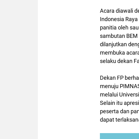
Acara diawali 
Indonesia Raya 
panitia oleh sa
sambutan BEM F
dilanjutkan de
membuka acara 
selaku dekan Fa
Dekan FP berhar
menuju PIMNAS 
melalui Univers
Selain itu apre
peserta dan pan
dapat terlaksan