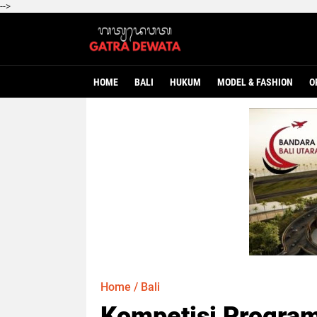
-->
HOME
BALI
HUKUM
MODEL & FASHION
O
Home
/
Bali
Kompetisi Program