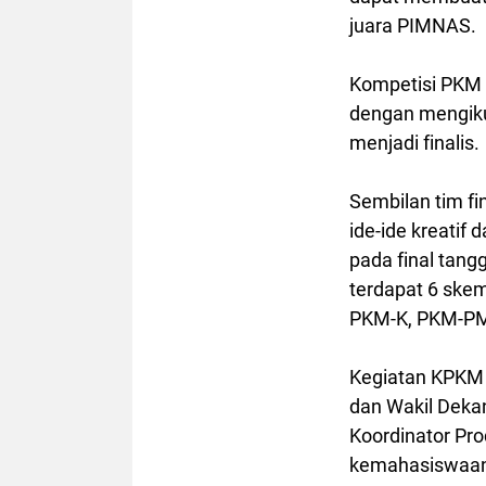
juara PIMNAS.
Kompetisi PKM t
dengan mengikut
menjadi finalis.
Sembilan tim f
ide-ide kreatif
pada final tang
terdapat 6 skem
PKM-K, PKM-PM
Kegiatan KPKM d
dan Wakil Dekan
Koordinator Pro
kemahasiswaan 