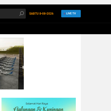
SABTU
8•08•2026
LIVE TV