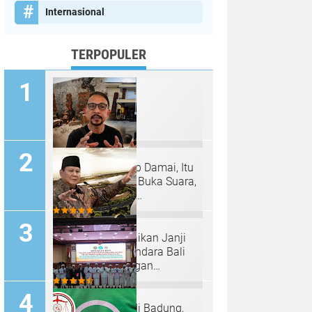
Internasional
TERPOPULER
"Papa Ingin Hidup Damai, Itu
Hak Papa" Copin Buka Suara,
Bantah Tuduhan
Pembongkaran Merajan di
Sanur Sepihak
Ichsanuddin: Abaikan Janji
Presiden soal Bandara Bali
Utara, Sama dengan
Membangkang Kebijakan
Negara
HUT PSN ke-27 di Badung,