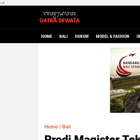
-->
HOME
BALI
HUKUM
MODEL & FASHION
O
Home
/
Bali
Prodi Magister Te