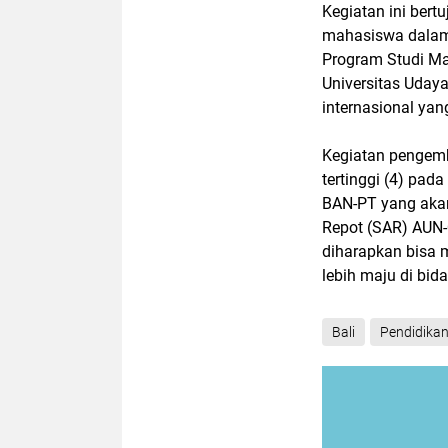
Kegiatan ini ber
mahasiswa dalam
Program Studi Ma
Universitas Udaya
internasional ya
Kegiatan pengemb
tertinggi (4) pad
BAN-PT yang akan
Repot (SAR) AUN-
diharapkan bisa
lebih maju di bid
Bali
Pendidika