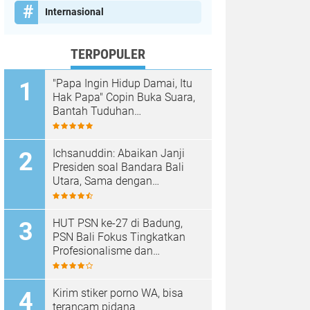
Internasional
TERPOPULER
"Papa Ingin Hidup Damai, Itu
Hak Papa" Copin Buka Suara,
Bantah Tuduhan
Pembongkaran Merajan di
Sanur Sepihak
Ichsanuddin: Abaikan Janji
Presiden soal Bandara Bali
Utara, Sama dengan
Membangkang Kebijakan
Negara
HUT PSN ke-27 di Badung,
PSN Bali Fokus Tingkatkan
Profesionalisme dan
Kesejahteraan Pinandita
Kirim stiker porno WA, bisa
terancam pidana