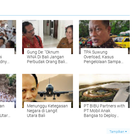
Gung De: "Oknum
TPA Suwung
i
WNA Di Bali Jangan
Overload, Kasus
dnya,
Perbudak Orang Bali",
Pengelolaan Sampah
Banyak Pemilik Villa
Masuk Penyidikan
an
Bodong Pekerjakan
Upah dibawah UMK
dan
Menunggu Ketegasan
PT BIBU Partners with
Negara di Langit
PT Mobil Anak
 Utara
Utara Bali
Bangsa to Deploy
Electric Vehicle Fleet
for North Bali
International Airport
Tampilkan