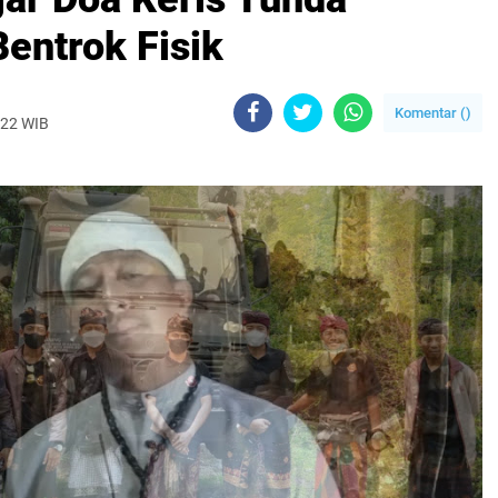
Bentrok Fisik
Komentar (
)
022 WIB