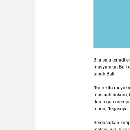
Bila saja terjadi
masyarakat Bali
tanah Bali.
"Kalo kita meyak
maslaah hukum, k
dan teguh memper
mana, "tegasnya.
Berdasarkan kuti
melalui juru bica