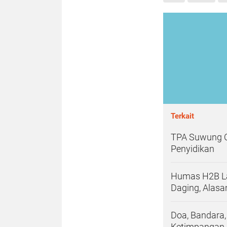
Terkait
TPA Suwung O
Penyidikan
Humas H2B La
Daging, Alasa
Doa, Bandara
Ketimpangan