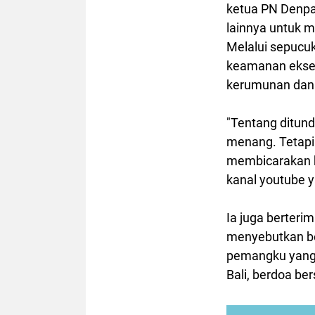
ketua PN Denpas
lainnya untuk m
Melalui sepucu
keamanan eksek
kerumunan dan 
"Tentang ditund
menang. Tetapi 
membicarakan ke
kanal youtube y
Ia juga berteri
menyebutkan b
pemangku yang 
Bali, berdoa b