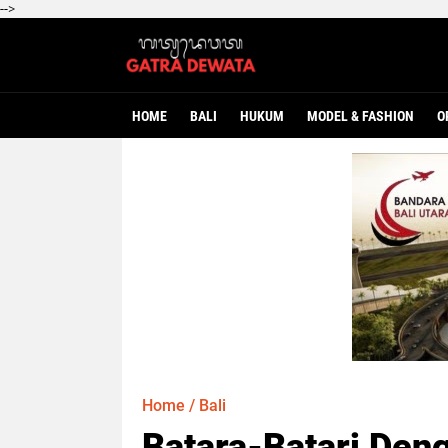
-->
HOME
BALI
HUKUM
MODEL & FASHION
O
Home
/
Bali
Batara-Batari Den