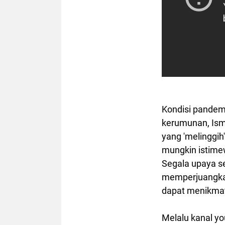
Kondisi pandemi
kerumunan, Ism
yang 'melinggih
mungkin istimew
Segala upaya se
memperjuangkan
dapat menikmati
Melalu kanal y