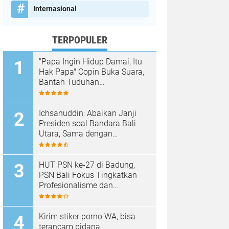
Internasional
TERPOPULER
"Papa Ingin Hidup Damai, Itu
Hak Papa" Copin Buka Suara,
Bantah Tuduhan
Pembongkaran Merajan di
Sanur Sepihak
Ichsanuddin: Abaikan Janji
Presiden soal Bandara Bali
Utara, Sama dengan
Membangkang Kebijakan
Negara
HUT PSN ke-27 di Badung,
PSN Bali Fokus Tingkatkan
Profesionalisme dan
Kesejahteraan Pinandita
Kirim stiker porno WA, bisa
terancam pidana