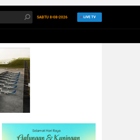
SABTU
8•08•2026
LIVE TV