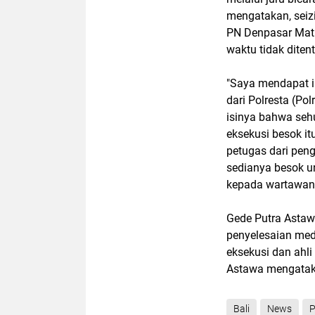
mengatakan, seiz
PN Denpasar Math
waktu tidak diten
"Saya mendapat i
dari Polresta (Po
isinya bahwa se
eksekusi besok it
petugas dari pen
sedianya besok u
kepada wartawan 
Gede Putra Astaw
penyelesaian med
eksekusi dan ahl
Astawa mengataka
Bali
News
P