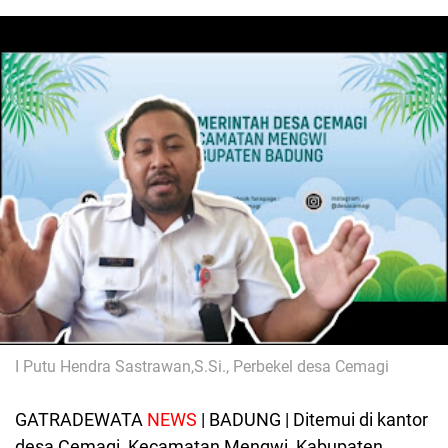
I Putu Hendra Sastrawan,S.Si., Perbekel desa Cemagi
GATRADEWATA
NEWS
| BADUNG |
Ditemui di kantor
desa Cemagi, Kecamatan Mengwi, Kabupaten