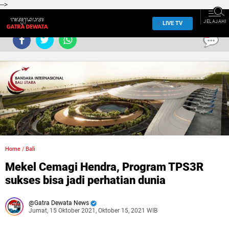
-->
JELAJAHI
LIVE TV
0
Home
/
Bali
Mekel Cemagi Hendra, Program TPS3R
sukses bisa jadi perhatian dunia
Gatra Dewata News
Jumat, 15 Oktober 2021, Oktober 15, 2021 WIB