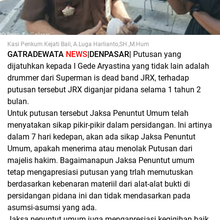
Kasi Penkum Kejati Bali, A.Luga Harlianto,SH.,M.Hum
GATRADEWATA
NEWS
|DENPASAR|
Putusan yang
dijatuhkan kepada I Gede Aryastina yang tidak lain adalah
drummer dari Superman is dead band JRX, terhadap
putusan tersebut JRX diganjar pidana selama 1 tahun 2
bulan.
Untuk putusan tersebut Jaksa Penuntut Umum telah
menyatakan sikap pikir-pikir dalam persidangan. Ini artinya
dalam 7 hari kedepan, akan ada sikap Jaksa Penuntut
Umum, apakah menerima atau menolak Putusan dari
majelis hakim. Bagaimanapun Jaksa Penuntut umum
tetap mengapresiasi putusan yang trlah memutuskan
berdasarkan kebenaran materiil dari alat-alat bukti di
persidangan pidana ini dan tidak mendasarkan pada
asumsi-asumsi yang ada.
Jaksa penuntut umum juga mengapresiasi kegigihan baik