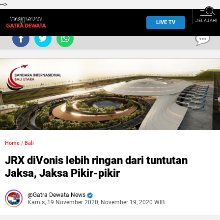
-->
JELAJAHI
LIVE TV
0
Home
/
Bali
JRX diVonis lebih ringan dari tuntutan
Jaksa, Jaksa Pikir-pikir
Gatra Dewata News
Kamis, 19 November 2020, November 19, 2020 WIB