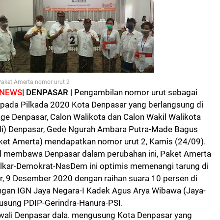
aket Amerta nomor urut 2
NEWS
| DENPASAR |
Pengambilan nomor urut
sebagai
pada Pilkada 2020 Kota Denpasar yang berlangsung di
age Denpasar,
Calon Walikota dan Calon Wakil Walikota
i) Denpasar, Gede Ngurah Ambara Putra-Made Bagus
ket Amerta) mendapatkan nomor urut 2,
Kamis (24/09).
l membawa Denpasar dalam perubahan ini,
Paket Amerta
lkar-Demokrat-NasDem ini optimis memenangi tarung di
r, 9 Desember 2020 dengan raihan suara 10 persen di
ngan IGN Jaya Negara-I Kadek Agus Arya Wibawa (Jaya-
usung PDIP-Gerindra-Hanura-PSI.
wali Denpasar dala. mengusung
Kota Denpasar yang