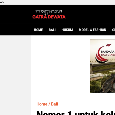
-->
HOME
BALI
HUKUM
MODEL & FASHION
O
Home
/
Bali
Nomor 1 untuk kel