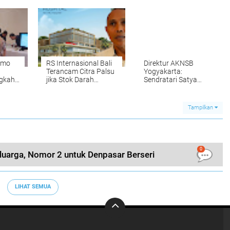
m
Global
Bukan Sekadar Logika
g
kmo
RS Internasional Bali
Direktur AKNSB
Terancam Citra Palsu
Yogyakarta:
gkah
jika Stok Darah
Sendratari Satya
uti
Rhesus Negatif Tak
Paramartha Wujud
egi
Dipenuhi
Pelestarian Budaya
Berbasis Inovasi,
Tampilkan
Sukses Memikat PKB
XLVIII Bali
0
luarga, Nomor 2 untuk Denpasar Berseri
LIHAT SEMUA