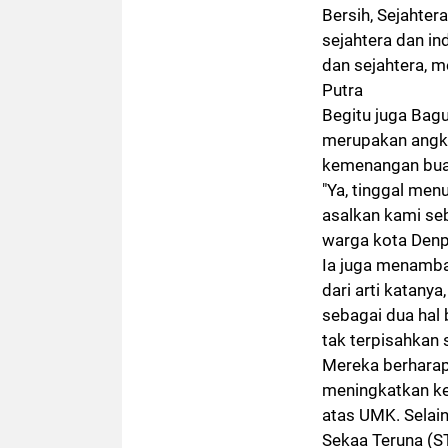
Bersih, Sejahtera
sejahtera dan in
dan sejahtera, m
Putra
Begitu juga
Bagu
merupakan angk
kemenangan bua
"Ya, tinggal me
asalkan kami se
warga kota Denpa
Ia juga menamba
dari arti katany
sebagai dua hal
tak terpisahkan s
Mereka berhara
meningkatkan ke
atas UMK. Selai
Sekaa Teruna (S