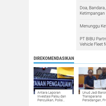
Doa, Bandara
Ketimpangan
Menunggu Kete
PT BIBU Partn
Vehicle Fleet f
DIREKOMENDASIKAN
Antara Laporan
Unud Jadi Baro
Investasi Palsu dan
Transparansi
Penculikan, Polisi
Persidangan, F
Dalami Kisah Ganda
Gandeng KPK d