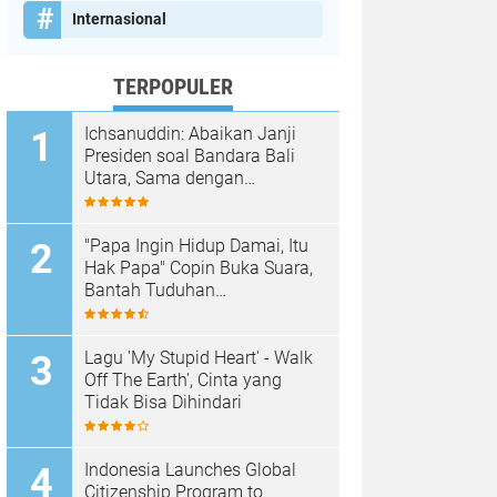
Internasional
TERPOPULER
Ichsanuddin: Abaikan Janji
Presiden soal Bandara Bali
Utara, Sama dengan
Membangkang Kebijakan
Negara
"Papa Ingin Hidup Damai, Itu
Hak Papa" Copin Buka Suara,
Bantah Tuduhan
Pembongkaran Merajan di
Sanur Sepihak
Lagu 'My Stupid Heart' - Walk
Off The Earth', Cinta yang
Tidak Bisa Dihindari
Indonesia Launches Global
Citizenship Program to