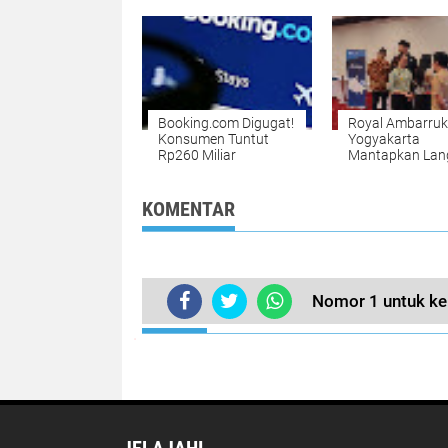
Mr. Terimakasih
Denpasar Reka
Jalannya Sidan
Booking.com Digugat!
Royal Ambarru
Konsumen Tuntut
Yogyakarta
Rp260 Miliar
Mantapkan Lan
Digital di Bali, Ik
Workshop Strat
2025
KOMENTAR
Nomor 1 untuk ke
TERKINI
JELAJAHI