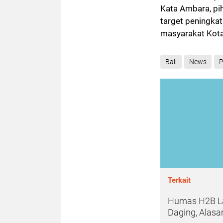
Kata Ambara, pi
target peningka
masyarakat Kota
Bali
News
P
Terkait
Humas H2B La
Daging, Alasa