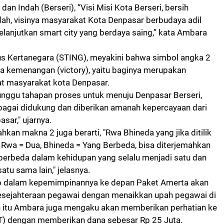
 dan Indah (Berseri),
“Visi Misi Kota Berseri, bersih
dah, visinya masyarakat Kota Denpasar berbudaya adil
elanjutkan smart city yang berdaya saing,” kata Ambara
s Kertanegara (STING), meyakini bahwa simbol angka 2
a kemenangan (
victory), yaitu baginya merupakan
t masyarakat kota Denpasar.
nunggu tahapan proses untuk menuju Denpasar Berseri,
bagai didukung dan diberikan amanah kepercayaan dari
sar," ujarnya.
hkan makna 2 juga berarti,
"Rwa Bhineda yang jika ditilik
a, Rwa = Dua, Bhineda = Yang Berbeda, bisa diterjemahkan
 berbeda dalam kehidupan yang selalu menjadi satu dan
atu sama lain," jelasnya.
p d
alam kepemimpinannya ke depan Paket Amerta akan
sejahteraan pegawai dengan menaikkan upah pegawai di
n itu Ambara juga mengaku akan memberikan perhatian ke
T) dengan memberikan dana sebesar Rp 25 Juta.