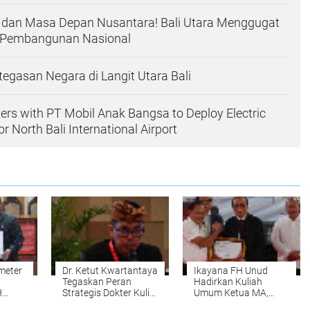
, dan Masa Depan Nusantara! Bali Utara Menggugat
 Pembangunan Nasional
gasan Negara di Langit Utara Bali
ers with PT Mobil Anak Bangsa to Deploy Electric
or North Bali International Airport
meter
Dr. Ketut Kwartantaya
Ikayana FH Unud
Tegaskan Peran
Hadirkan Kuliah
H
Strategis Dokter Kulit
Umum Ketua MA,
an PN
Asia di Panggung
Hukum Butuh Hati,