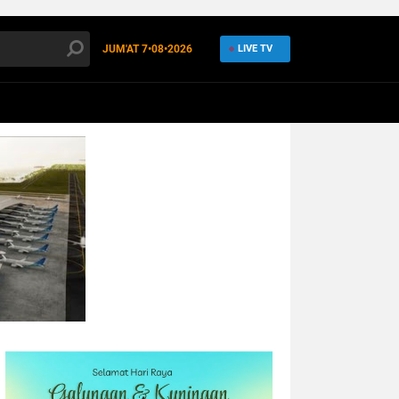
JUM'AT
7•08•2026
LIVE TV