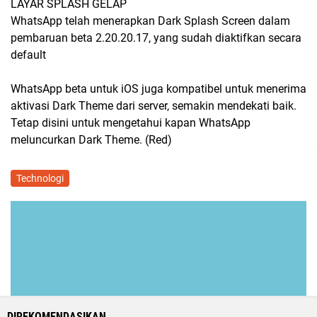
LAYAR SPLASH GELAP
WhatsApp telah menerapkan Dark Splash Screen dalam
pembaruan beta 2.20.20.17, yang sudah diaktifkan secara
default
WhatsApp beta untuk iOS juga kompatibel untuk menerima
aktivasi Dark Theme dari server, semakin mendekati baik.
Tetap disini untuk mengetahui kapan WhatsApp
meluncurkan Dark Theme. (Red)
Technologi
DIREKOMENDASIKAN