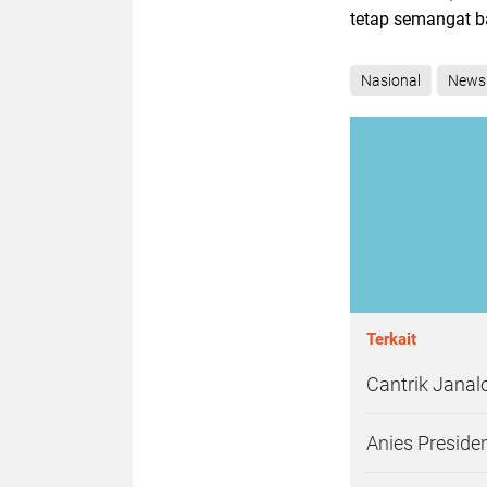
tetap semangat ba
Nasional
News
Terkait
Cantrik Janal
Anies Preside