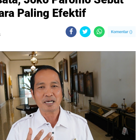
ra Paling Efektif
Komentar (
)
B