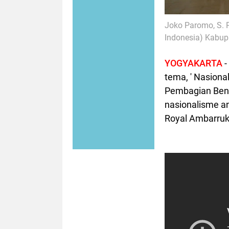
Joko Paromo, S. 
Indonesia)
Kabup
YOGYAKARTA
-
tema,
'
Nasional
Pembagian Bend
nasionalisme a
Royal Ambarruk