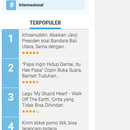
Internasional
TERPOPULER
Ichsanuddin: Abaikan Janji
Presiden soal Bandara Bali
Utara, Sama dengan
Membangkang Kebijakan
Negara
"Papa Ingin Hidup Damai, Itu
Hak Papa" Copin Buka Suara,
Bantah Tuduhan
Pembongkaran Merajan di
Sanur Sepihak
Lagu 'My Stupid Heart' - Walk
Off The Earth', Cinta yang
Tidak Bisa Dihindari
Kirim stiker porno WA, bisa
terancam pidana