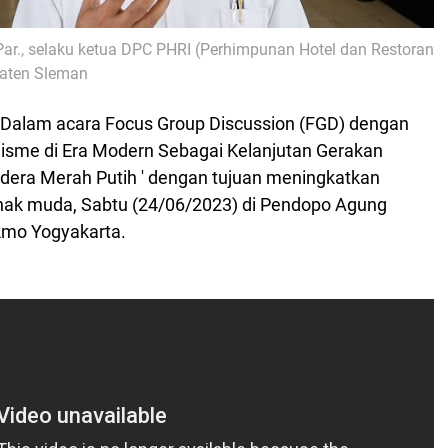
Par., selaku ketua DPC PHRI
(
Perhimpunan Hotel dan Restoran
aten Sleman
 Dalam acara Focus Group Discussion (FGD) dengan
isme di Era Modern Sebagai Kelanjutan Gerakan
era Merah Putih ' dengan tujuan meningkatkan
nak muda,
Sabtu (24/06/2023) di Pendopo Agung
mo Yogyakarta.