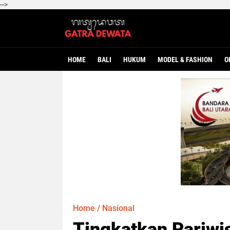
-->
HOME
BALI
HUKUM
MODEL & FASHION
O
Home
/
Nasional
Tingkatkan Pariwi