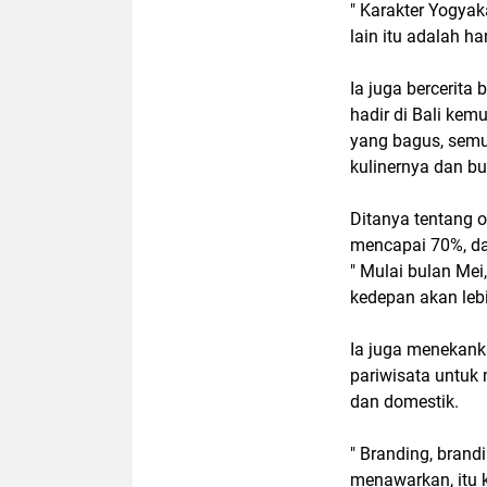
" Karakter Yogyak
lain itu adalah h
Ia juga bercerit
hadir di Bali ke
yang bagus, semua
kulinernya dan b
Ditanya tentang 
mencapai 70%, da
" Mulai bulan Mei
kedepan akan lebi
Ia juga menekank
pariwisata untuk
dan domestik.
" Branding, bran
menawarkan, itu k