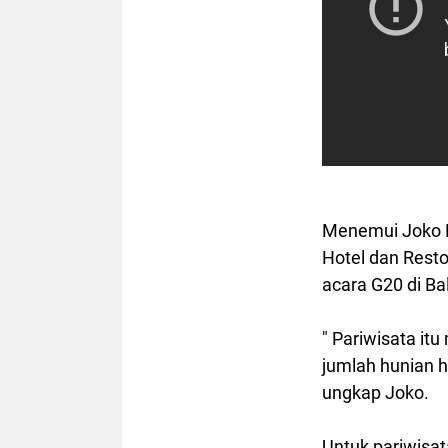
Menemui Joko P
Hotel dan Rest
acara G20 di B
" Pariwisata it
jumlah hunian ho
ungkap Joko.
Untuk pariwisat