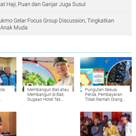
at Haji, Puan dan Ganjar Juga Susul
ukmo Gelar Focus Group Discussion, Tingkatkan
 Anak Muda
ola
Membangun Bali atau
Pungutan Sesuai
r
Membangun di Bali,
Perda, Pembayaran
Dugaan Hotel Tak
Tidak Ramah Orang
gency
Kantongi Amdal
Asing
Bebas Kumpulkan
Cuan