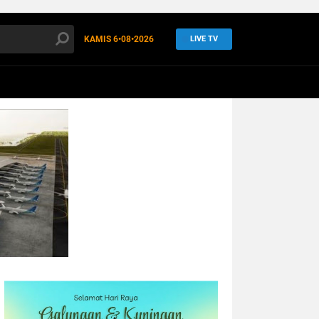
KAMIS
6•08•2026
LIVE TV