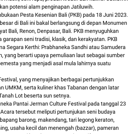
kan potensi alam penginapan Jatiluwih.
bukaan Pesta Kesenian Bali (PKB) pada 18 Juni 2023.
erbesar di Bali ini bakal berlangsung di depan Monumen
yat Bali, Renon, Denpasar, Bali. PKB menyuguhkan
 garapan seni tradisi, klasik, dan kerakyatan. PKB
ema Segara Kerthi: Prabhaneka Sandhi atau Samudera
, yang berarti upaya pemuliaan laut sebagai sumber
semesta yang menjadi asal mula lahirnya suatu
estival, yang menyajikan berbagai pertunjukkan
n UMKM, serta kuliner khas Tabanan dengan latar
Tanah Lot beserta sun setnya.
ineka Pantai Jerman Culture Festival pada tanggal 23
 Acara tersebut meliputi pertunjukan seni budaya
l bapang barong, makendang, tari legong keraton,
hing, usaha kecil dan menengah (bazzar), pameran