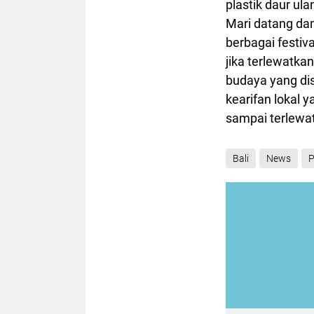
plastik daur ula
Mari datang dan 
berbagai festiv
jika terlewatk
budaya yang di
kearifan lokal y
sampai terlewat
Bali
News
P