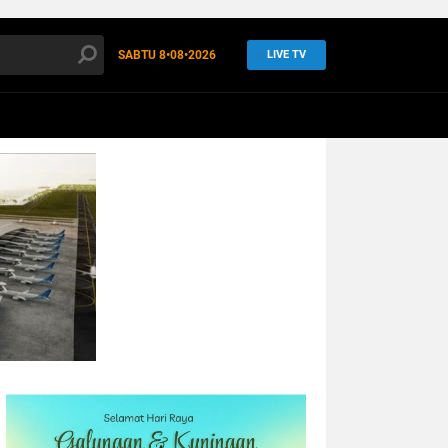
SABTU
8•08•2026
LIVE TV