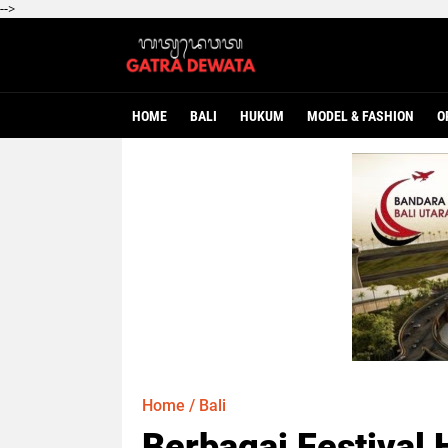
-->
HOME
BALI
HUKUM
MODEL & FASHION
O
Home
/
Bali
Berbagai Festival 