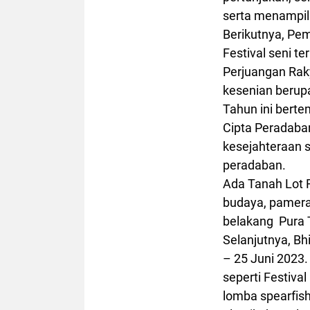
serta menampil
Berikutnya, Pem
Festival seni t
Perjuangan Rak
kesenian berupa
Tahun ini bert
Cipta Peradaban
kesejahteraan 
peradaban.
Ada Tanah Lot F
budaya, pamera
belakang Pura 
Selanjutnya, Bh
– 25 Juni 2023.
seperti Festiva
lomba spearfis