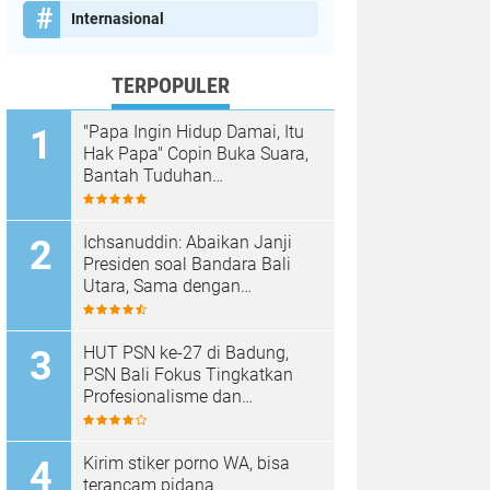
Internasional
TERPOPULER
"Papa Ingin Hidup Damai, Itu
Hak Papa" Copin Buka Suara,
Bantah Tuduhan
Pembongkaran Merajan di
Sanur Sepihak
Ichsanuddin: Abaikan Janji
Presiden soal Bandara Bali
Utara, Sama dengan
Membangkang Kebijakan
Negara
HUT PSN ke-27 di Badung,
PSN Bali Fokus Tingkatkan
Profesionalisme dan
Kesejahteraan Pinandita
Kirim stiker porno WA, bisa
terancam pidana