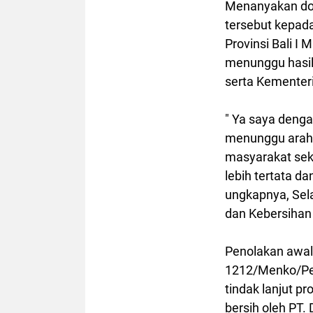
Menanyakan dor
tersebut kepad
Provinsi Bali I
menunggu hasil
serta Kementer
" Ya saya denga
menunggu araha
masyarakat seki
lebih tertata d
ungkapnya, Sela
dan Kebersihan 
Penolakan awal
1212/Menko/Pe.0
tindak lanjut 
bersih oleh PT.