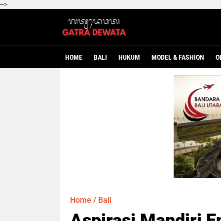
-->
HOME
BALI
HUKUM
MODEL & FASHION
O
Home
/
Bali
Aspirasi Mandiri E