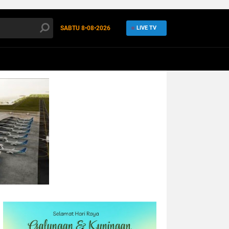
SABTU
8•08•2026
LIVE TV