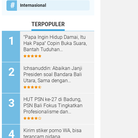
Internasional
TERPOPULER
"Papa Ingin Hidup Damai, Itu
Hak Papa" Copin Buka Suara,
Bantah Tuduhan
Pembongkaran Merajan di
Sanur Sepihak
Ichsanuddin: Abaikan Janji
Presiden soal Bandara Bali
Utara, Sama dengan
Membangkang Kebijakan
Negara
HUT PSN ke-27 di Badung,
PSN Bali Fokus Tingkatkan
Profesionalisme dan
Kesejahteraan Pinandita
Kirim stiker porno WA, bisa
terancam pidana