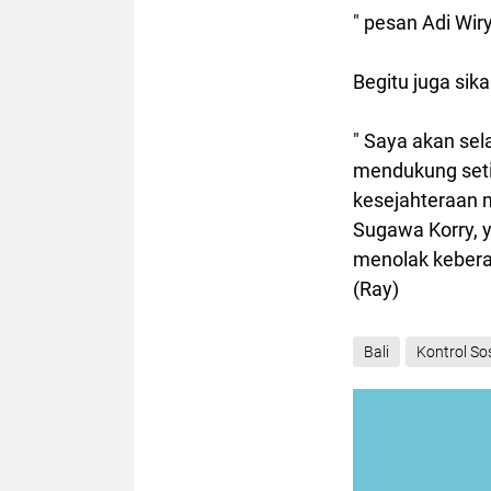
" pesan Adi Wir
Begitu juga sik
" Saya akan se
mendukung seti
kesejahteraan m
Sugawa Korry, 
menolak kebera
(Ray)
Bali
Kontrol Sos