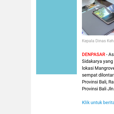
Kepala Dinas Keh
DENPASAR
- As
Sidakarya yang
lokasi Mangrov
sempat dilonta
Provinsi Bali,
Ra
Provinsi Bali J
Klik untuk beri