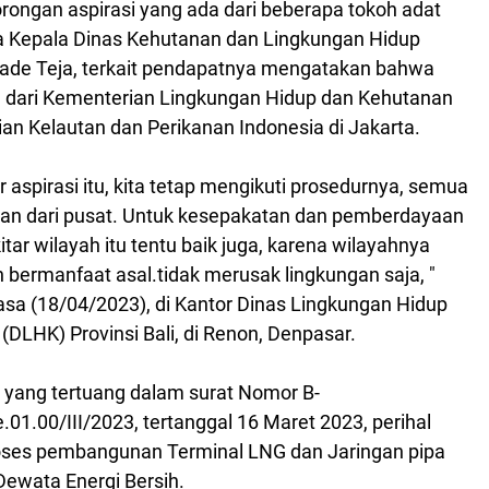
ongan aspirasi yang ada dari beberapa tokoh adat
a
Kepala Dinas Kehutanan dan Lingkungan Hidup
 Made Teja, terkait pendapatnya mengatakan bahwa
 dari
Kementerian Lingkungan Hidup dan Kehutanan
ian
Kelautan dan Perikanan Indonesia di Jakarta.
r aspirasi itu, kita tetap mengikuti prosedurnya, semua
n dari pusat. Untuk kesepakatan dan pemberdayaan
tar wilayah itu tentu baik juga, karena wilayahnya
an bermanfaat asal.tidak merusak lingkungan saja, "
sa (18/04/2023), di Kantor Dinas Lingkungan Hidup
(DLHK) Provinsi Bali, di Renon, Denpasar.
 yang tertuang
dalam surat Nomor B-
1.00/III/2023, tertanggal 16 Maret 2023, perihal
proses pembangunan Terminal LNG dan Jaringan pipa
 Dewata Energi Bersih.