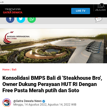
-->
JELAJAHI
LIVE TV
0
Home
/
Bali
Konsolidasi BMPS Bali di 'Steakhouse Bro',
Owner Dukung Perayaan HUT RI Dengan
Free Pasta Merah putih dan Soto
Gatra Dewata News
Minggu, 14 Agustus 2022, Agustus 14, 2022 WIB