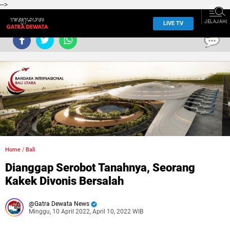
-->
JELAJAHI
LIVE TV
0
Home
/
Bali
Dianggap Serobot Tanahnya, Seorang
Kakek Divonis Bersalah
Gatra Dewata News
Minggu, 10 April 2022, April 10, 2022 WIB