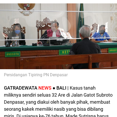
Persidangan Tipiring PN Denpasar
GATRADEWATA
NEWS
● BALI |
Kasus
tanah
miliknya sendiri seluas 32 Are di Jalan Gatot Subroto
Denpasar, yang diakui oleh banyak pihak, membuat
seorang kakek memiliki nasib yang bisa dibilang
miris. Di usianya ke-76 tahun, Made Sutrisna harus