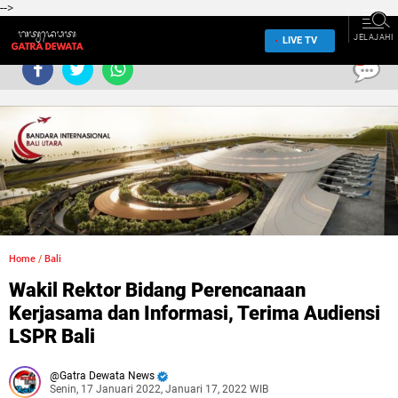
-->
JELAJAHI
LIVE TV
0
Home
/
Bali
Wakil Rektor Bidang Perencanaan
Kerjasama dan Informasi, Terima Audiensi
LSPR Bali
Gatra Dewata News
Senin, 17 Januari 2022, Januari 17, 2022 WIB