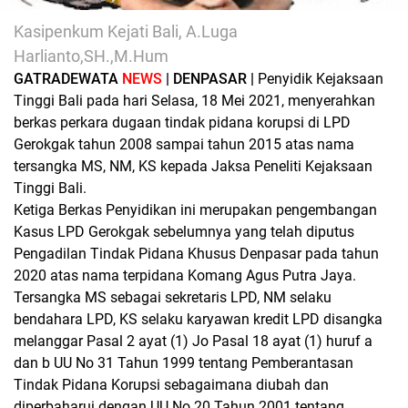
Kasipenkum Kejati Bali, A.Luga
Harlianto,SH.,M.Hum
GATRADEWATA
NEWS
| DENPASAR |
Penyidik Kejaksaan
Tinggi Bali pada hari Selasa, 18 Mei 2021, menyerahkan
berkas perkara dugaan tindak pidana korupsi di LPD
Gerokgak tahun 2008 sampai tahun 2015 atas nama
tersangka MS, NM, KS kepada Jaksa Peneliti Kejaksaan
Tinggi Bali.
Ketiga Berkas Penyidikan ini merupakan pengembangan
Kasus LPD Gerokgak sebelumnya yang telah diputus
Pengadilan Tindak Pidana Khusus Denpasar pada tahun
2020 atas nama terpidana Komang Agus Putra Jaya.
Tersangka MS sebagai sekretaris LPD, NM selaku
bendahara LPD, KS selaku karyawan kredit LPD disangka
melanggar Pasal 2 ayat (1) Jo Pasal 18 ayat (1) huruf a
dan b UU No 31 Tahun 1999 tentang Pemberantasan
Tindak Pidana Korupsi sebagaimana diubah dan
diperbaharui dengan UU No 20 Tahun 2001 tentang