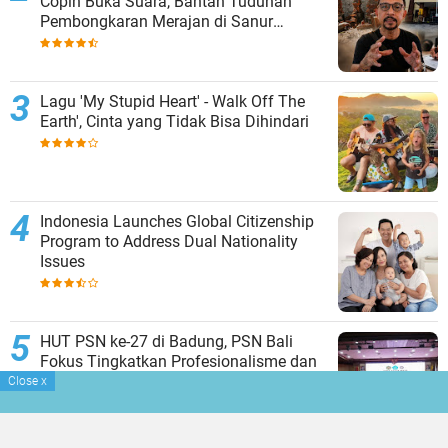
Copin Buka Suara, Bantah Tuduhan
Pembongkaran Merajan di Sanur
Sepihak
Lagu 'My Stupid Heart' - Walk Off The
Earth', Cinta yang Tidak Bisa Dihindari
Indonesia Launches Global Citizenship
Program to Address Dual Nationality
Issues
HUT PSN ke-27 di Badung, PSN Bali
Fokus Tingkatkan Profesionalisme dan
Kesejahteraan Pinandita
Close
x