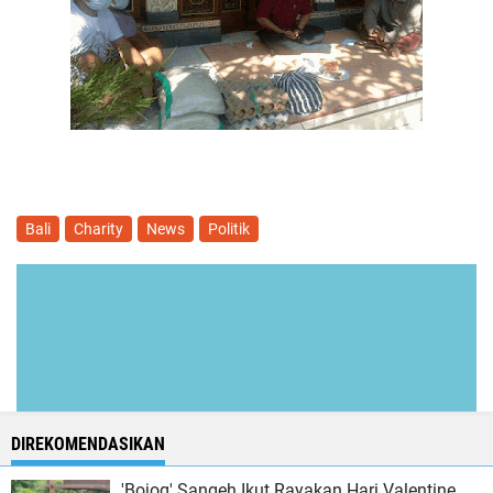
Bali
Charity
News
Politik
DIREKOMENDASIKAN
'Bojog' Sangeh Ikut Rayakan Hari Valentine