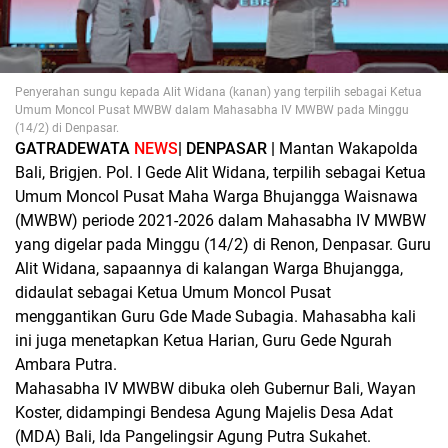
Penyerahan sungu kepada Alit Widana (kanan) yang terpilih sebagai Ketua
Umum Moncol Pusat MWBW dalam Mahasabha IV MWBW pada Minggu
(14/2) di Denpasar.
GATRADEWATA
NEWS
| DENPASAR |
Mantan Wakapolda
Bali, Brigjen. Pol. I Gede Alit Widana, terpilih sebagai Ketua
Umum Moncol Pusat Maha Warga Bhujangga Waisnawa
(MWBW) periode 2021-2026 dalam Mahasabha IV MWBW
yang digelar pada Minggu (14/2) di Renon, Denpasar. Guru
Alit Widana, sapaannya di kalangan Warga Bhujangga,
didaulat sebagai Ketua Umum Moncol Pusat
menggantikan Guru Gde Made Subagia. Mahasabha kali
ini juga menetapkan Ketua Harian, Guru Gede Ngurah
Ambara Putra.
Mahasabha IV MWBW dibuka oleh Gubernur Bali, Wayan
Koster, didampingi Bendesa Agung Majelis Desa Adat
(MDA) Bali, Ida Pangelingsir Agung Putra Sukahet.