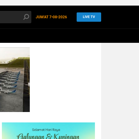
JUM'AT
7•08•2026
LIVE TV