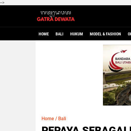
-->
HOME
BALI
HUKUM
MODEL & FASHION
O
Home
/
Bali
PEPAYA SEBAGAI