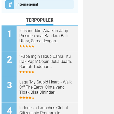
Internasional
TERPOPULER
Ichsanuddin: Abaikan Janji
Presiden soal Bandara Bali
Utara, Sama dengan
Membangkang Kebijakan
Negara
"Papa Ingin Hidup Damai, Itu
Hak Papa" Copin Buka Suara,
Bantah Tuduhan
Pembongkaran Merajan di
Sanur Sepihak
Lagu 'My Stupid Heart' - Walk
Off The Earth', Cinta yang
Tidak Bisa Dihindari
Indonesia Launches Global
Citizenship Program to