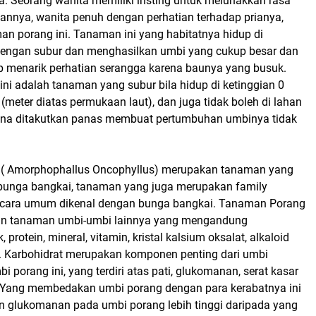
. Seorang wanita memiliki insting untuk melunakkan rasa
gannya, wanita penuh dengan perhatian terhadap prianya,
an porang ini. Tanaman ini yang habitatnya hidup di
engan subur dan menghasilkan umbi yang cukup besar dan
 menarik perhatian serangga karena baunya yang busuk.
ni adalah tanaman yang subur bila hidup di ketinggian 0
meter diatas permukaan laut), dan juga tidak boleh di lahan
ena ditakutkan panas membuat pertumbuhan umbinya tidak
( Amorphophallus Oncophyllus) merupakan tanaman yang
bunga bangkai, tanaman yang juga merupakan family
ecara umum dikenal dengan bunga bangkai. Tanaman Porang
n tanaman umbi-umbi lainnya yang mengandung
, protein, mineral, vitamin, kristal kalsium oksalat, alkaloid
. Karbohidrat merupakan komponen penting dari umbi
i porang ini, yang terdiri atas pati, glukomanan, serat kasar
. Yang membedakan umbi porang dengan para kerabatnya ini
 glukomanan pada umbi porang lebih tinggi daripada yang