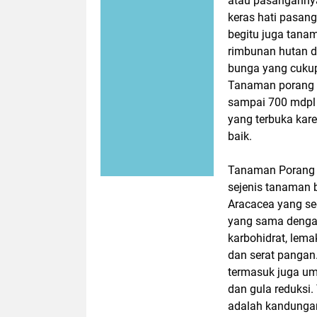
atau pasangannya
keras hati pasan
begitu juga tanam
rimbunan hutan d
bunga yang cukup
Tanaman porang i
sampai 700 mdpl (
yang terbuka kar
baik.
Tanaman Porang 
sejenis tanaman 
Aracacea yang s
yang sama denga
karbohidrat, lemak
dan serat pangan
termasuk juga umb
dan gula reduksi
adalah kandungan