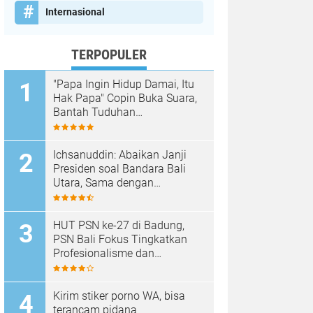
Internasional
TERPOPULER
"Papa Ingin Hidup Damai, Itu
Hak Papa" Copin Buka Suara,
Bantah Tuduhan
Pembongkaran Merajan di
Sanur Sepihak
Ichsanuddin: Abaikan Janji
Presiden soal Bandara Bali
Utara, Sama dengan
Membangkang Kebijakan
Negara
HUT PSN ke-27 di Badung,
PSN Bali Fokus Tingkatkan
Profesionalisme dan
Kesejahteraan Pinandita
Kirim stiker porno WA, bisa
terancam pidana