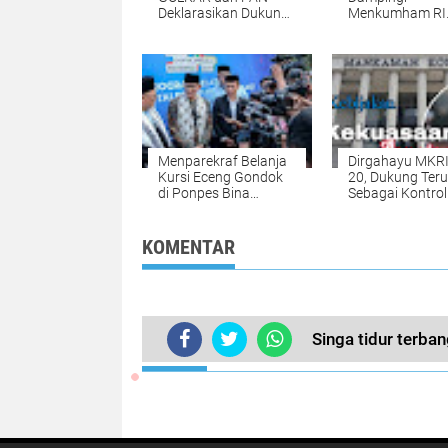
Deklarasikan Dukung
Menkumham RI
Prabowo Subianto
Sosialisasi UU 
Baru
Menparekraf Belanja
Dirgahayu MKRI 
Kursi Eceng Gondok
20, Dukung Ter
di Ponpes Bina
Sebagai Kontrol
Madani Putri
Pengawasan
Magelang
Kekuasaan
Pemerintah
KOMENTAR
Singa tidur terba
TERKINI