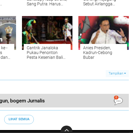
Sang Putra: Harus
Sebut Airlangga
KUHP
Istirahat Total
Hartarto Bisa Terjerat
Pasal Penyertaan
ke -
Cantrik Janaloka
Anies Presiden,
us
Pukau Penonton
Kadrun-Cebong
 dan
Pesta Kesenian Bali
Bubar
XLV
Tampilkan
0
ngun, bogem Jurnalis
LIHAT SEMUA