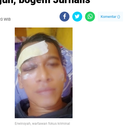
Komentar (
)
20 WIB
Erwinsyah, wartawan fokus kriminal