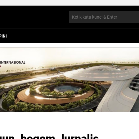
PINI
gun, bogem Jurnalis