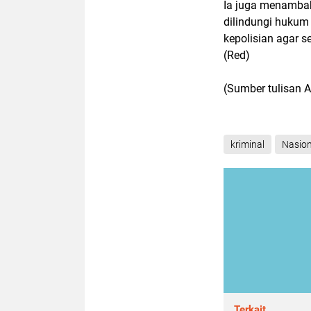
Ia juga menamba
dilindungi hukum
kepolisian agar 
(Red)
(Sumber tulisan 
kriminal
Nasion
Terkait