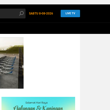
SABTU
8•08•2026
LIVE TV