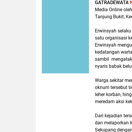
GATRADEWATA
Media Online ole
Tanjung Bukit, K
Erwinsyah selaku
satu organisasi k
Erwinsyah mengunj
kedatangan wart
sambil mengataka
nyaris babak bel
Warga sekitar me
oknum tersebut t
leher korban, hin
meredam aksi kek
Dari kejadian ter
dan melaporkan ke
Sekupang dengan 