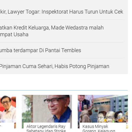
ir, Lawyer Togar: Inspektorat Harus Turun Untuk Cek
atkan Kredit Keluarga, Made Wedastra malah
empat Usaha
umba terdampar Di Pantai Tembles
Pinjaman Cuma Sehari, Habis Potong Pinjaman
r
Aktor Legendaris Ray
Kasus Minyak
Sahetapy Idap Stroke,
Goreng, Kejagung