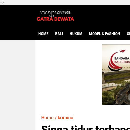
-->
HOME
BALI
HUKUM
MODEL & FASHION
O
Home
/
kriminal
Singa tidur terban