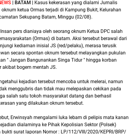
NEWS
| BATAM |
Kasus kekerasan yang dialami Jurnalis
h oknum ketua Ormas terjadi di Kampung Bukit, Kelurahan
ecamatan Sekupang Batam, Minggu (02/08).
 Insan pers dianiaya oleh seorang oknum Ketua DPC salah
emasyarakatan (Ormas) di batam. Aksi tersebut berawal dari
ungi kediaman inisial JS (red/pelaku), merasa terusik
awan secara spontan oknum tersebut melayangkan pukulan
n " Jangan Bangunankan Singa Tidur " hingga korban
ur akibat bogem mentah JS.
ngetahui kejadian tersebut mencoba untuk melerai, namun
idak menggubris dan tidak mau melepaskan cekikan pada
gga salah satu tokoh masyarakat datang dan berhasil
erasan yang dilakukan oknum tersebut.
sebut, Erwinsyah mengalami luka lebam di pelipis mata kanan
jadian dialaminya ke Pihak Kepolisian Sektor (Polsek)
bukti surat laporan Nomor : LP/112/VIII/2020/KEPRI/BRP/