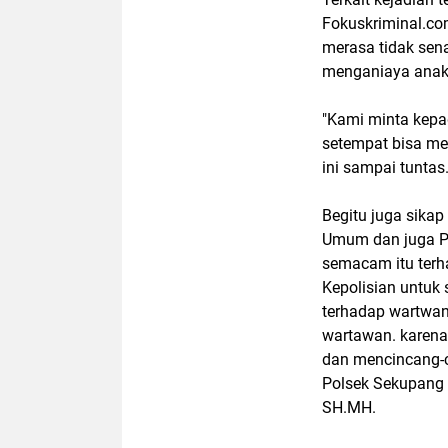
Fokuskriminal.co
merasa tidak se
menganiaya anak 
"Kami minta kepa
setempat bisa me
ini sampai tuntas
Begitu juga sika
Umum dan juga Pa
semacam itu terh
Kepolisian untuk
terhadap wartwan
wartawan. karen
dan mencincang-c
Polsek Sekupang 
SH.MH.