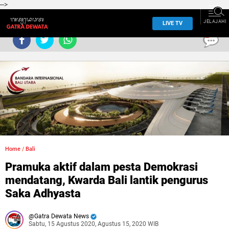
-->
JELAJAHI
LIVE TV
0
Home
/
Bali
Pramuka aktif dalam pesta Demokrasi
mendatang, Kwarda Bali lantik pengurus
Saka Adhyasta
Gatra Dewata News
Sabtu, 15 Agustus 2020, Agustus 15, 2020 WIB